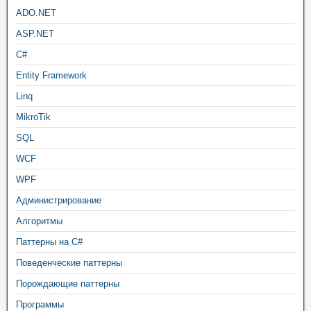
ADO.NET
ASP.NET
C#
Entity Framework
Linq
MikroTik
SQL
WCF
WPF
Администрирование
Алгоритмы
Паттерны на C#
Поведенческие паттерны
Порождающие паттерны
Программы