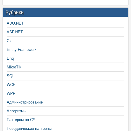
Рубрики
ADO.NET
ASP.NET
C#
Entity Framework
Linq
MikroTik
SQL
WCF
WPF
Администрирование
Алгоритмы
Паттерны на C#
Поведенческие паттерны