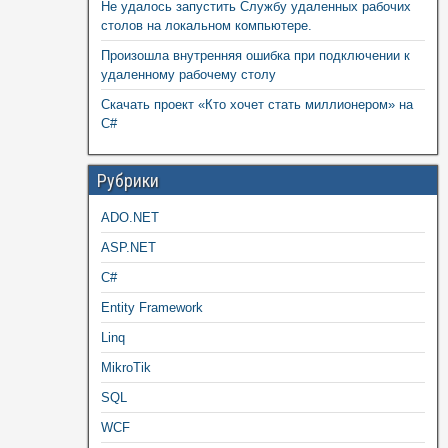
Не удалось запустить Службу удаленных рабочих
столов на локальном компьютере.
Произошла внутренняя ошибка при подключении к
удаленному рабочему столу
Скачать проект «Кто хочет стать миллионером» на
C#
Рубрики
ADO.NET
ASP.NET
C#
Entity Framework
Linq
MikroTik
SQL
WCF