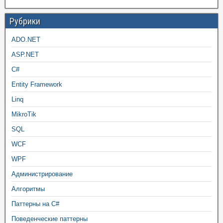
Рубрики
ADO.NET
ASP.NET
C#
Entity Framework
Linq
MikroTik
SQL
WCF
WPF
Администрирование
Алгоритмы
Паттерны на C#
Поведенческие паттерны