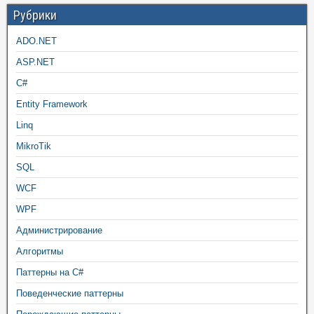
Рубрики
ADO.NET
ASP.NET
C#
Entity Framework
Linq
MikroTik
SQL
WCF
WPF
Администрирование
Алгоритмы
Паттерны на C#
Поведенческие паттерны