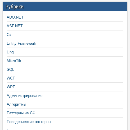
Рубрики
ADO.NET
ASP.NET
C#
Entity Framework
Linq
MikroTik
SQL
WCF
WPF
Администрирование
Алгоритмы
Паттерны на C#
Поведенческие паттерны