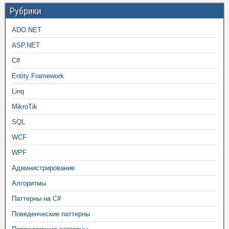
Рубрики
ADO.NET
ASP.NET
C#
Entity Framework
Linq
MikroTik
SQL
WCF
WPF
Администрирование
Алгоритмы
Паттерны на C#
Поведенческие паттерны