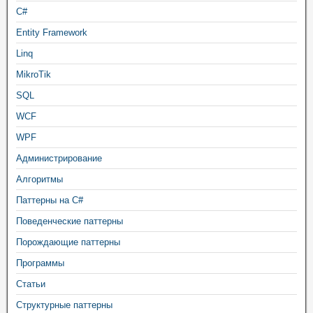
C#
Entity Framework
Linq
MikroTik
SQL
WCF
WPF
Администрирование
Алгоритмы
Паттерны на C#
Поведенческие паттерны
Порождающие паттерны
Программы
Статьи
Структурные паттерны