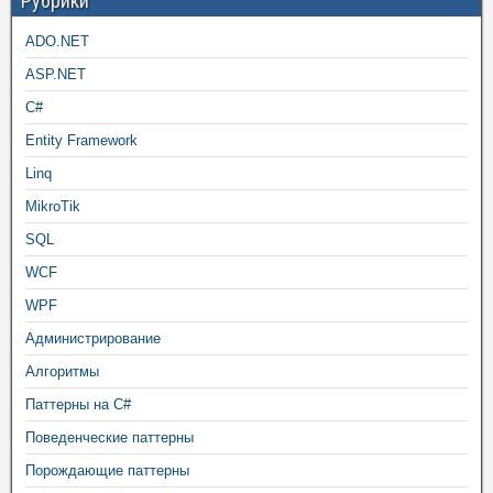
Рубрики
ADO.NET
ASP.NET
C#
Entity Framework
Linq
MikroTik
SQL
WCF
WPF
Администрирование
Алгоритмы
Паттерны на C#
Поведенческие паттерны
Порождающие паттерны