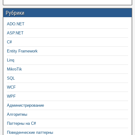
Рубрики
ADO.NET
ASP.NET
C#
Entity Framework
Linq
MikroTik
SQL
WCF
WPF
Администрирование
Алгоритмы
Паттерны на C#
Поведенческие паттерны