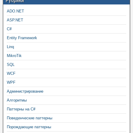
Рубрики
ADO.NET
ASP.NET
C#
Entity Framework
Linq
MikroTik
SQL
WCF
WPF
Администрирование
Алгоритмы
Паттерны на C#
Поведенческие паттерны
Порождающие паттерны