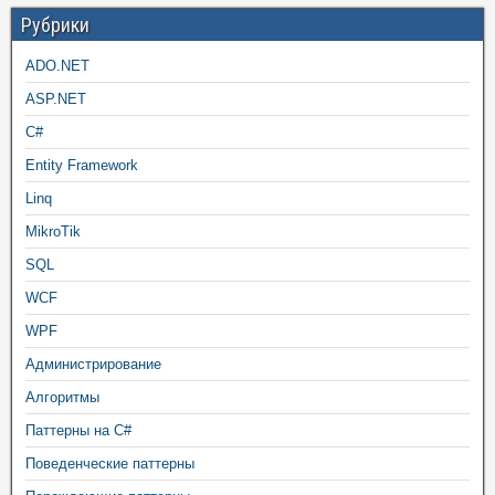
Рубрики
ADO.NET
ASP.NET
C#
Entity Framework
Linq
MikroTik
SQL
WCF
WPF
Администрирование
Алгоритмы
Паттерны на C#
Поведенческие паттерны