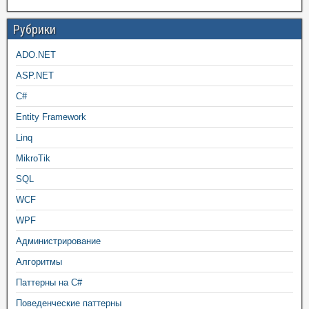
Рубрики
ADO.NET
ASP.NET
C#
Entity Framework
Linq
MikroTik
SQL
WCF
WPF
Администрирование
Алгоритмы
Паттерны на C#
Поведенческие паттерны