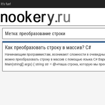
It's fun!
Метка:
преобразование строки
Как преобразовать строку в массив? C#
Начинающим программистам, возникают сложности в очевидных 
можно преобразовать строку в массив с помощью языка C# Вари
Main(string[] args) { string str = @»Наша строка, которую мы прео