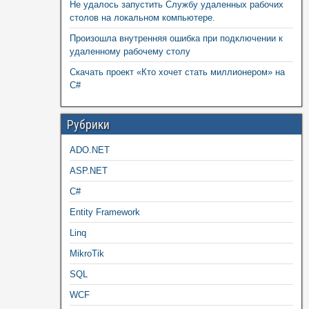
Не удалось запустить Службу удаленных рабочих
столов на локальном компьютере.
Произошла внутренняя ошибка при подключении к
удаленному рабочему столу
Скачать проект «Кто хочет стать миллионером» на
C#
Рубрики
ADO.NET
ASP.NET
C#
Entity Framework
Linq
MikroTik
SQL
WCF