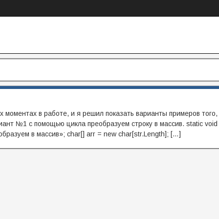
моментах в работе, и я решил показать варианты примеров того, 
ант №1 с помощью цикла преобразуем строку в массив. static void
бразуем в массив»; char[] arr = new char[str.Length]; […]