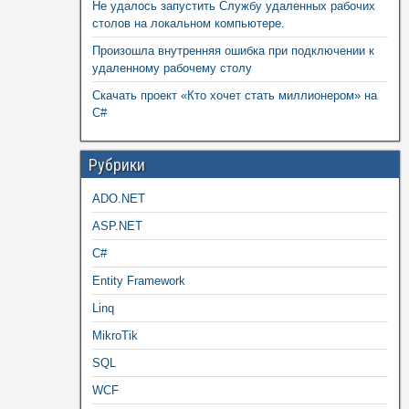
Не удалось запустить Службу удаленных рабочих
столов на локальном компьютере.
Произошла внутренняя ошибка при подключении к
удаленному рабочему столу
Скачать проект «Кто хочет стать миллионером» на
C#
Рубрики
ADO.NET
ASP.NET
C#
Entity Framework
Linq
MikroTik
SQL
WCF