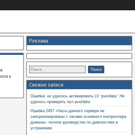
Реклама
на
оса к
Свежие записи
Ошибка: не удалось активировать LV ‘pve/data’: Не
удалось проверить пул pve/data
Ошибка 2457 «Часы данного сервера не
синхронизированы с часами основного контроллера
домена»: полное руководство по диагностике и
устранению