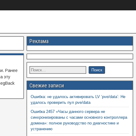
Реклама
ии. Ранее
а эту
RegBack
Свежие записи
Ошибка: не удалось активировать LV ‘pve/data’: Не
удалось проверить пул pve/data
Ошибка 2457 «Часы данного сервера не
синхронизированы с часами основного контроллера
домена»: полное руководство по диагностике и
устранению