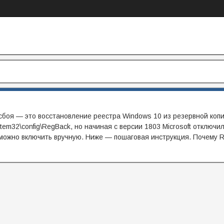
сбоя — это восстановление реестра Windows 10 из резервной коп
em32\config\RegBack, но начиная с версии 1803 Microsoft отключил
 можно включить вручную. Ниже — пошаговая инструкция. Почему 