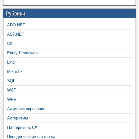
Рубрики
ADO.NET
ASP.NET
C#
Entity Framework
Linq
MikroTik
SQL
WCF
WPF
Администрирование
Алгоритмы
Паттерны на C#
Поведенческие паттерны