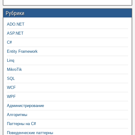
Рубрики
ADO.NET
ASP.NET
C#
Entity Framework
Linq
MikroTik
SQL
WCF
WPF
Администрирование
Алгоритмы
Паттерны на C#
Поведенческие паттерны