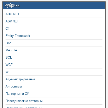
Рубрики
ADO.NET
ASP.NET
C#
Entity Framework
Linq
MikroTik
SQL
WCF
WPF
Администрирование
Алгоритмы
Паттерны на C#
Поведенческие паттерны