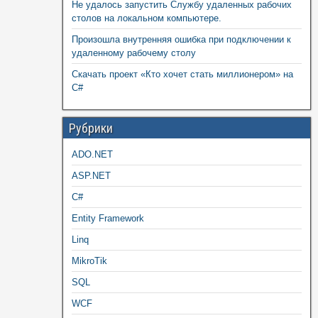
Не удалось запустить Службу удаленных рабочих
столов на локальном компьютере.
Произошла внутренняя ошибка при подключении к
удаленному рабочему столу
Скачать проект «Кто хочет стать миллионером» на
C#
Рубрики
ADO.NET
ASP.NET
C#
Entity Framework
Linq
MikroTik
SQL
WCF