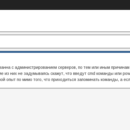
занна с администрированием серверов, по тем или иным причинам
е из них не задумываясь скажут, что введут cmd команды или powe
ой опыт по мимо того, что приходиться запоминать команды, а есл