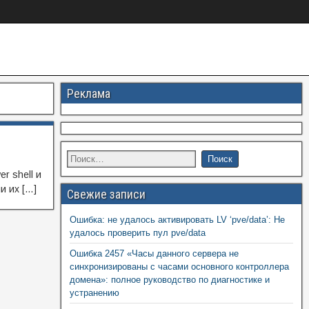
Реклама
r shell и
и их […]
Свежие записи
Ошибка: не удалось активировать LV ‘pve/data’: Не
удалось проверить пул pve/data
Ошибка 2457 «Часы данного сервера не
синхронизированы с часами основного контроллера
домена»: полное руководство по диагностике и
устранению