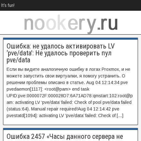
It's fun!
Ошибка: не удалось активировать LV
‘pve/data’: Не удалось проверить пул
pve/data
Если вы видите аналогичную ошибку в логах Proxmox, и не
можете запустить свои виртуалки, я помогу устранить. О
решении проблемы описано в статье. Aug 04 12:14:34 pve
pvedaemon[1117]: <root@pam> end task
UPID:pve:0000072F:000028D7:6A71AD78:qmstart:102:root@p
am: activating LV ‘pve/data’ failed: Check of pool pve/data failed
(status:64). Manual repair required!Aug 04 12:14:42 pve
pvestatd[1094]: activating LV ‘pve/data’ failed: Check of […]
Ошибка 2457 «Часы данного сервера не