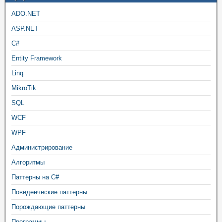
ADO.NET
ASP.NET
C#
Entity Framework
Linq
MikroTik
SQL
WCF
WPF
Администрирование
Алгоритмы
Паттерны на C#
Поведенческие паттерны
Порождающие паттерны
Программы