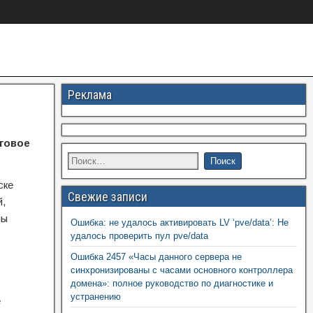
Реклама
говое
ске
Свежие записи
й,
мы
Ошибка: не удалось активировать LV ‘pve/data’: Не
удалось проверить пул pve/data
Ошибка 2457 «Часы данного сервера не
синхронизированы с часами основного контроллера
домена»: полное руководство по диагностике и
устранению
е