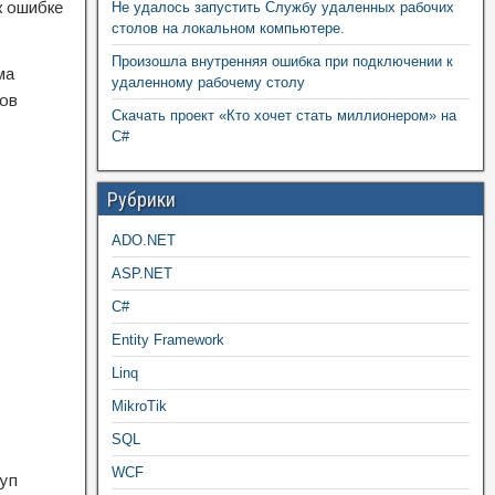
к ошибке
Не удалось запустить Службу удаленных рабочих
столов на локальном компьютере.
Произошла внутренняя ошибка при подключении к
ма
удаленному рабочему столу
бов
Скачать проект «Кто хочет стать миллионером» на
C#
Рубрики
ADO.NET
ASP.NET
C#
Entity Framework
Linq
MikroTik
SQL
WCF
туп