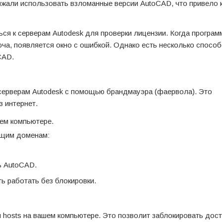
лжали использовать взломанные версии AutoCAD, что привело 
ся к серверам Autodesk для проверки лицензии. Когда програм
ча, появляется окно с ошибкой. Однако есть несколько спосо
CAD.
серверам Autodesk с помощью брандмауэра (фаервола). Это
з интернет.
ем компьютере.
ющим доменам:
ь AutoCAD.
 работать без блокировки.
 hosts на вашем компьютере. Это позволит заблокировать дос