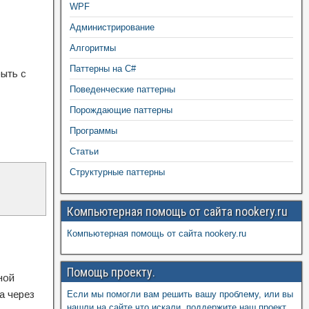
WPF
Администрирование
Алгоритмы
Паттерны на C#
ыть с
Поведенческие паттерны
Порождающие паттерны
Программы
Статьи
Структурные паттерны
Компьютерная помощь от сайта nookery.ru
Компьютерная помощь от сайта nookery.ru
Помощь проекту.
ной
а через
Если мы помогли вам решить вашу проблему, или вы
нашли на сайте что искали, поддержите наш проект,