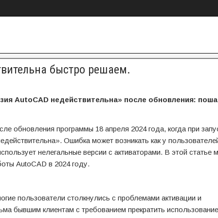
твительна быстро решаем.
нзия AutoCAD недействительна» после обновления: поша
ле обновления программы 18 апреля 2024 года, когда при запу
действительна». Ошибка может возникать как у пользователе
использует нелегальные версии с активаторами. В этой статье 
оты AutoCAD в 2024 году.
многие пользователи столкнулись с проблемами активации и
сьма бывшим клиентам с требованием прекратить использовани