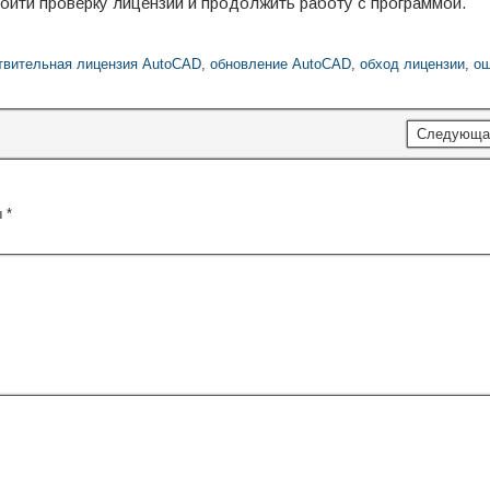
ойти проверку лицензии и продолжить работу с программой.
твительная лицензия AutoCAD
,
обновление AutoCAD
,
обход лицензии
,
ош
Следующа
ы
*