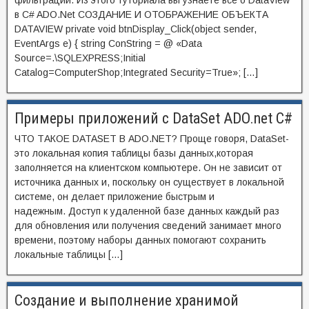
фильтрации. Из этого туториала вы узнаете все о DataView
в C# ADO.Net СОЗДАНИЕ И ОТОБРАЖЕНИЕ ОБЪЕКТА
DATAVIEW private void btnDisplay_Click(object sender,
EventArgs e) { string ConString = @ «Data
Source=.\SQLEXPRESS;Initial
Catalog=ComputerShop;Integrated Security=True»; […]
Примеры приложений с DataSet ADO.net С#
ЧТО ТАКОЕ DATASET В ADO.NET? Проще говоря, DataSet-
это локальная копия таблицы базы данных,которая
заполняется на клиентском компьютере. Он не зависит от
источника данных и, поскольку он существует в локальной
системе, он делает приложение быстрым и
надежным. Доступ к удаленной базе данных каждый раз
для обновления или получения сведений занимает много
времени, поэтому наборы данных помогают сохранить
локальные таблицы […]
Создание и выполнение хранимой