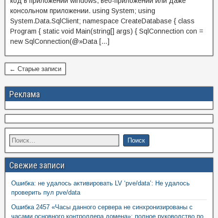
код в приложении windows, веб-приложении или даже
консольном приложении. using System; using
System.Data.SqlClient; namespace CreateDatabase { class
Program { static void Main(string[] args) { SqlConnection con =
new SqlConnection(@»Data […]
← Старые записи
Реклама
Свежие записи
Ошибка: не удалось активировать LV ‘pve/data’: Не удалось
проверить пул pve/data
Ошибка 2457 «Часы данного сервера не синхронизированы с
часами основного контроллера домена»: полное руководство по