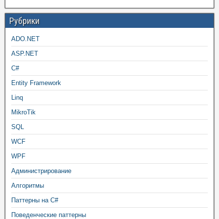
Рубрики
ADO.NET
ASP.NET
C#
Entity Framework
Linq
MikroTik
SQL
WCF
WPF
Администрирование
Алгоритмы
Паттерны на C#
Поведенческие паттерны