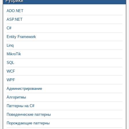
Рубрики
ADO.NET
ASP.NET
C#
Entity Framework
Linq
MikroTik
SQL
WCF
WPF
Администрирование
Алгоритмы
Паттерны на C#
Поведенческие паттерны
Порождающие паттерны