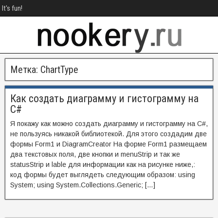
It's fun!
Метка:
ChartType
Как создать диаграмму и гистограмму на
C#
Я покажу как можно создать диаграмму и гистограмму на C#,
не пользуясь никакой библиотекой. Для этого создадим две
формы Form1 и DiagramCreator На форме Form1 размещаем
два текстовых поля, две кнопки и menuStrip и так же
statusStrip и lable для информации как на рисунке ниже,:
код формы будет выглядеть следующим образом: using
System; using System.Collections.Generic; […]