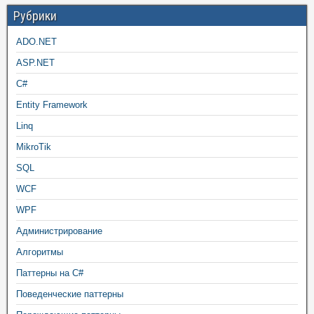
Рубрики
ADO.NET
ASP.NET
C#
Entity Framework
Linq
MikroTik
SQL
WCF
WPF
Администрирование
Алгоритмы
Паттерны на C#
Поведенческие паттерны