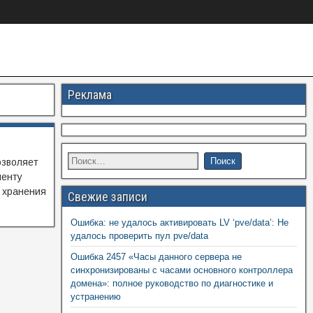
Реклама
озволяет
иенту
 хранения
Свежие записи
Ошибка: не удалось активировать LV ‘pve/data’: Не
удалось проверить пул pve/data
Ошибка 2457 «Часы данного сервера не
синхронизированы с часами основного контроллера
домена»: полное руководство по диагностике и
устранению