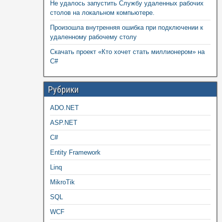
Не удалось запустить Службу удаленных рабочих
столов на локальном компьютере.
Произошла внутренняя ошибка при подключении к
удаленному рабочему столу
Скачать проект «Кто хочет стать миллионером» на
C#
Рубрики
ADO.NET
ASP.NET
C#
Entity Framework
Linq
MikroTik
SQL
WCF