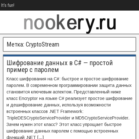
It's fun!
Метка:
CryptoStream
Шифрование данных в C# — простой
пример с паролем
Класс шифрования на C#: быстрое и простое шифрование
паролем. В современном программировании защита данных
становится ключевым аспектом. Представленный ниже
класс Encryptor на языке C# реализует простое шифрование
и дешифрование данных, используя возможности
встроенных классов .NET Framework:
TripleDESCryptoServiceProvider и MD5CryptoServiceProvider.
Зачем нужен этот класс? Этот класс упрощает быстрое
шифрование данных паролем с помощью встроенных
функций .NET […]