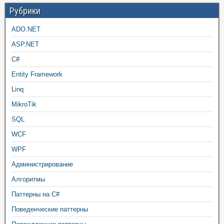
Рубрики
ADO.NET
ASP.NET
C#
Entity Framework
Linq
MikroTik
SQL
WCF
WPF
Администрирование
Алгоритмы
Паттерны на C#
Поведенческие паттерны