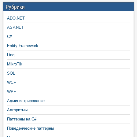
Рубрики
ADO.NET
ASP.NET
C#
Entity Framework
Linq
MikroTik
SQL
WCF
WPF
Администрирование
Алгоритмы
Паттерны на C#
Поведенческие паттерны