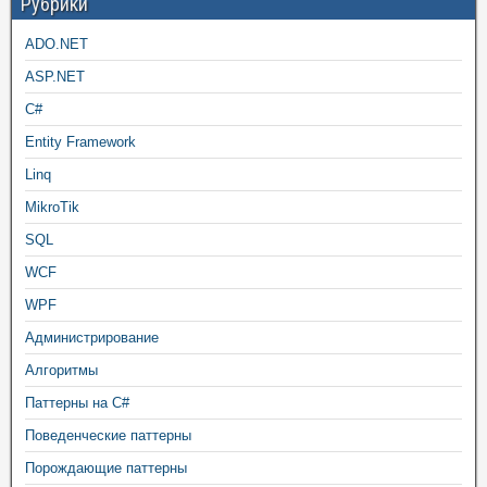
Рубрики
ADO.NET
ASP.NET
C#
Entity Framework
Linq
MikroTik
SQL
WCF
WPF
Администрирование
Алгоритмы
Паттерны на C#
Поведенческие паттерны
Порождающие паттерны