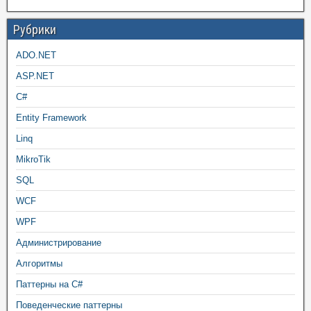
Рубрики
ADO.NET
ASP.NET
C#
Entity Framework
Linq
MikroTik
SQL
WCF
WPF
Администрирование
Алгоритмы
Паттерны на C#
Поведенческие паттерны