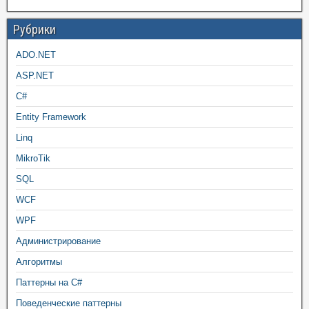
Рубрики
ADO.NET
ASP.NET
C#
Entity Framework
Linq
MikroTik
SQL
WCF
WPF
Администрирование
Алгоритмы
Паттерны на C#
Поведенческие паттерны