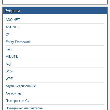
Рубрики
ADO.NET
ASP.NET
C#
Entity Framework
Linq
MikroTik
SQL
WCF
WPF
Администрирование
Алгоритмы
Паттерны на C#
Поведенческие паттерны