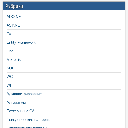
Рубрики
ADO.NET
ASP.NET
C#
Entity Framework
Linq
MikroTik
SQL
WCF
WPF
Администрирование
Алгоритмы
Паттерны на C#
Поведенческие паттерны