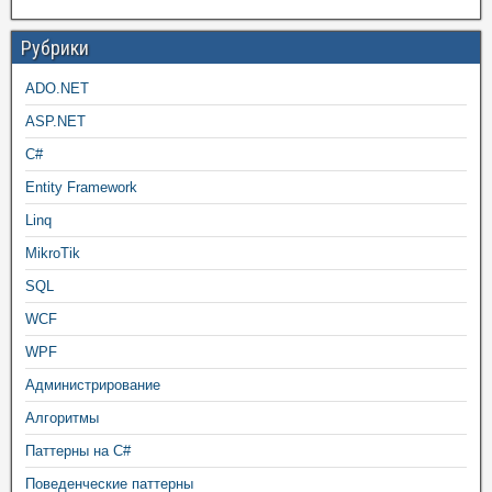
Рубрики
ADO.NET
ASP.NET
C#
Entity Framework
Linq
MikroTik
SQL
WCF
WPF
Администрирование
Алгоритмы
Паттерны на C#
Поведенческие паттерны