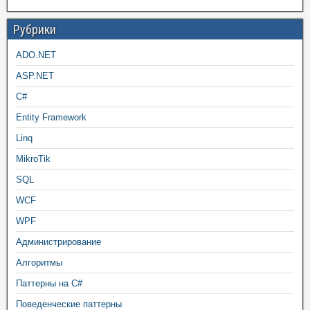
Рубрики
ADO.NET
ASP.NET
C#
Entity Framework
Linq
MikroTik
SQL
WCF
WPF
Администрирование
Алгоритмы
Паттерны на C#
Поведенческие паттерны