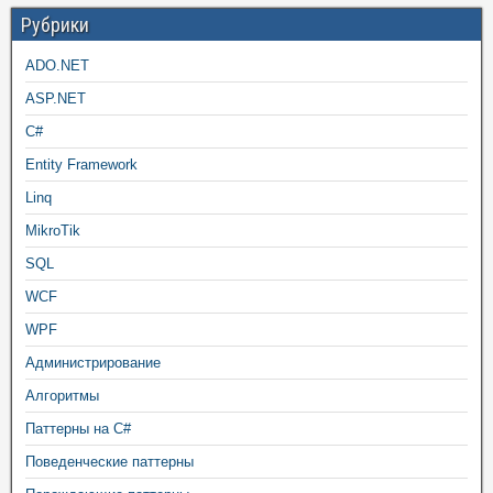
Рубрики
ADO.NET
ASP.NET
C#
Entity Framework
Linq
MikroTik
SQL
WCF
WPF
Администрирование
Алгоритмы
Паттерны на C#
Поведенческие паттерны