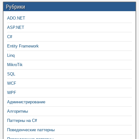
Рубрики
ADO.NET
ASP.NET
C#
Entity Framework
Linq
MikroTik
SQL
WCF
WPF
Администрирование
Алгоритмы
Паттерны на C#
Поведенческие паттерны