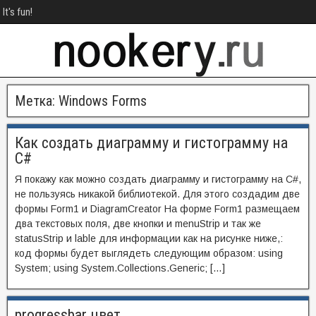
It's fun!
Метка:
Windows Forms
Как создать диаграмму и гистограмму на
C#
Я покажу как можно создать диаграмму и гистограмму на C#,
не пользуясь никакой библиотекой. Для этого создадим две
формы Form1 и DiagramCreator На форме Form1 размещаем
два текстовых поля, две кнопки и menuStrip и так же
statusStrip и lable для информации как на рисунке ниже,:
код формы будет выглядеть следующим образом: using
System; using System.Collections.Generic; […]
progressbar цвет