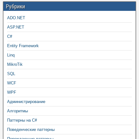
Рубрики
ADO.NET
ASP.NET
C#
Entity Framework
Linq
MikroTik
SQL
WCF
WPF
Администрирование
Алгоритмы
Паттерны на C#
Поведенческие паттерны
Порождающие паттерны