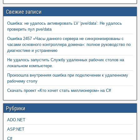
Свежие записи
Ошибка: не удалось активировать LV ‘pve/data’: Не удалось
проверить пул pve/data
Ошибка 2457 «Часы данного сервера не синхронизированы с
часами основного контроллера домена»: полное руководство по
диагностике и устранению
Не удалось запустить Службу удаленных рабочих столов на
локальном компьютере.
Произошла внутренняя ошибка при подключении к удаленному
рабочему столу
Скачать проект «Кто хочет стать миллионером» на C#
Рубрики
ADO.NET
ASP.NET
C#