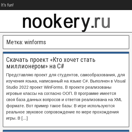
It's fun!
Метка:
winforms
Скачать проект «Кто хочет стать
миллионером» на C#
Представляю проект для студентов, самообразования, для
изучения языка, написанный на языке C#. Выполнен в Visual
Studio 2022 проект WinForms. В проекте реализованы
игровые классы на согласно ООП. В программе имеется
своя база данных вопросов и ответов реализована на XML
формате. Вот пример такое базы: В игре используются
реальное звуковое сопровождение по мере прохождения
игры. В […]