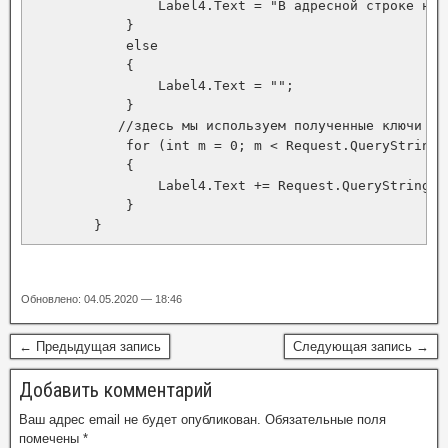
                Label4.Text = "В адресной строке нет 
            }

            else

            {

                Label4.Text = "";

            }

           //здесь мы используем полученные ключи в 
            for (int m = 0; m < Request.QueryString.C
            {

                Label4.Text += Request.QueryString[qu
            }

        }
Обновлено: 04.05.2020 — 18:46
← Предыдущая запись
Следующая запись →
Добавить комментарий
Ваш адрес email не будет опубликован.
Обязательные поля
помечены
*