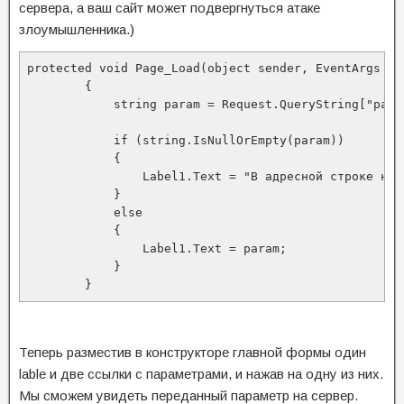
сервера, а ваш сайт может подвергнуться атаке
злоумышленника.)
protected void Page_Load(object sender, EventArgs e)

        {

            string param = Request.QueryString["param
            if (string.IsNullOrEmpty(param))

            {

                Label1.Text = "В адресной строке нет
            }

            else

            {

                Label1.Text = param;

            }

        }
Теперь разместив в конструкторе главной формы один
lable и две ссылки с параметрами, и нажав на одну из них.
Мы сможем увидеть переданный параметр на сервер.