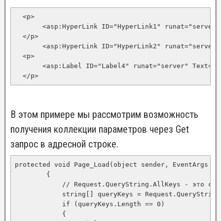
  <p>

       <asp:HyperLink ID="HyperLink1" runat="server"
  </p>

       <asp:HyperLink ID="HyperLink2" runat="server"
  <p>

       <asp:Label ID="Label4" runat="server" Text="Д
  </p>
В этом примере мы рассмотрим возможность
получения коллекции параметров через Get
запрос в адресной строке.
protected void Page_Load(object sender, EventArgs e)

        {

            // Request.QueryString.AllKeys - это сво
            string[] queryKeys = Request.QueryString.
            if (queryKeys.Length == 0)

            {
