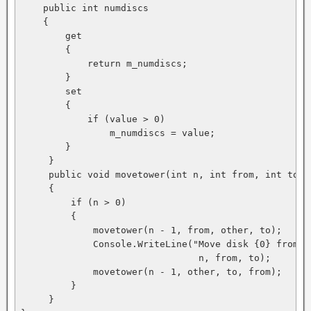
    public int numdiscs

    {

        get

        {

            return m_numdiscs;

        }

        set

        {

            if (value > 0)

                m_numdiscs = value;

        }

     }

     public void movetower(int n, int from, int to, i
     {

         if (n > 0)

         {

             movetower(n - 1, from, other, to);

             Console.WriteLine("Move disk {0} from t
                                n, from, to);

             movetower(n - 1, other, to, from);

         }

     }
