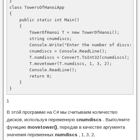
}

class TowersOfHanoiApp

{

    public static int Main()

    {

        TowerOfHanoi T = new TowerOfHanoi();

        string cnumdiscs;

        Console.Write("Enter the number of discs: ");
        cnumdiscs = Console.ReadLine();

        T.numdiscs = Convert.ToInt32(cnumdiscs);

        T.movetower(T.numdiscs, 1, 3, 2);

        Console.ReadLine();

        return 0;

    }

}
1
В этой программе на C# мы считываем количество
дисков, используя переменную
cnumdiscs
. Выполните
функцию
movetower()
, передав в качестве аргумента
значения переменных
numdiscs
, 1, 3, 2.