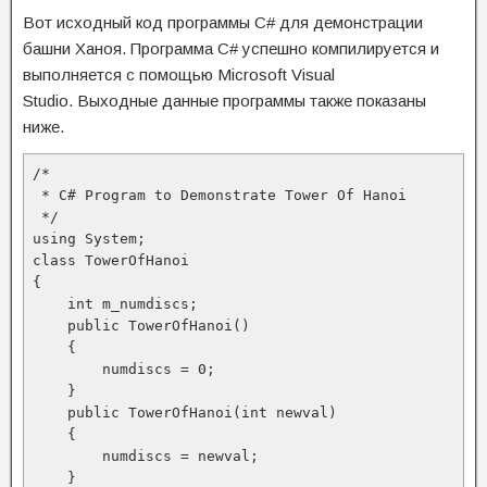
Вот исходный код программы C# для демонстрации
башни Ханоя. Программа C# успешно компилируется и
выполняется с помощью Microsoft Visual
Studio. Выходные данные программы также показаны
ниже.
/*

 * C# Program to Demonstrate Tower Of Hanoi

 */

using System;

class TowerOfHanoi

{

    int m_numdiscs;

    public TowerOfHanoi()

    {

        numdiscs = 0;

    }

    public TowerOfHanoi(int newval)

    {

        numdiscs = newval;

    }
