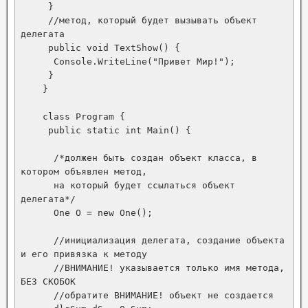
     }

     //метод, который будет вызывать объект 
делегата

     public void TextShow() {

      Console.WriteLine("Привет Мир!");

     }

    }

    class Program {

     public static int Main() {

      /*должен быть создан объект класса, в 
котором объявлен метод,

      на который будет ссылаться объект 
делегата*/

      One O = new One();

      //инициализация делегата, создание объекта 
и его привязка к методу

      //ВНИМАНИЕ! указывается только имя метода, 
БЕЗ СКОБОК

      //обратите ВНИМАНИЕ! объект не создается
