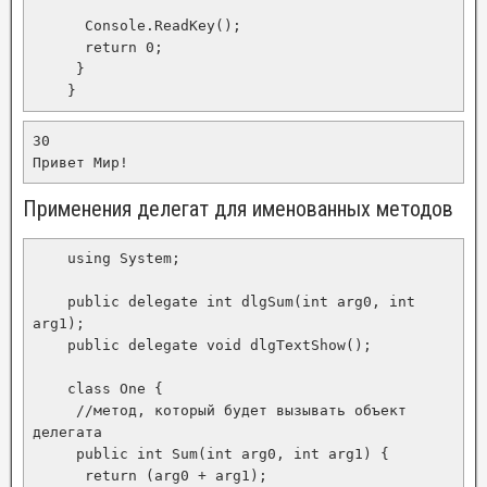
      Console.ReadKey();

      return 0;

     }

    }
30

Привет Мир! 
Применения делегат для именованных методов
    using System;

    public delegate int dlgSum(int arg0, int 
arg1);

    public delegate void dlgTextShow();

    class One {

     //метод, который будет вызывать объект 
делегата

     public int Sum(int arg0, int arg1) {

      return (arg0 + arg1);
