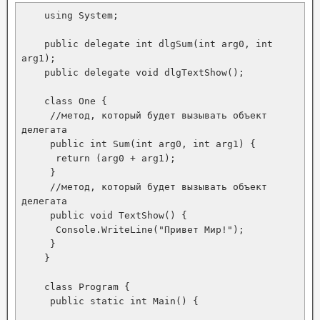
    using System;

    public delegate int dlgSum(int arg0, int 
arg1);

    public delegate void dlgTextShow();

    class One {

     //метод, который будет вызывать объект 
делегата

     public int Sum(int arg0, int arg1) {

      return (arg0 + arg1);

     }

     //метод, который будет вызывать объект 
делегата

     public void TextShow() {

      Console.WriteLine("Привет Мир!");

     }

    }

    class Program {

     public static int Main() {
