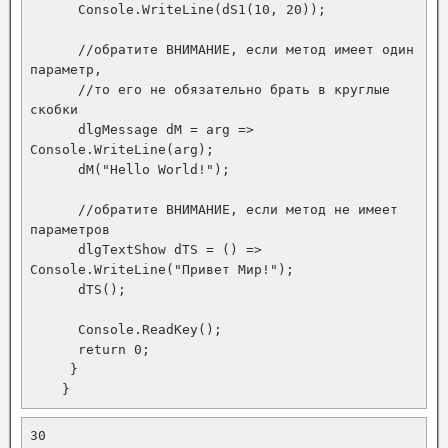
      Console.WriteLine(dS1(10, 20));

      //обратите ВНИМАНИЕ, если метод имеет один 
параметр, 

      //то его не обязательно брать в круглые 
скобки

      dlgMessage dM = arg => 
Console.WriteLine(arg);

      dM("Hello World!");

      //обратите ВНИМАНИЕ, если метод не имеет 
параметров

      dlgTextShow dTS = () => 
Console.WriteLine("Привет Мир!");

      dTS();

      Console.ReadKey();

      return 0;

     }

    }
30
