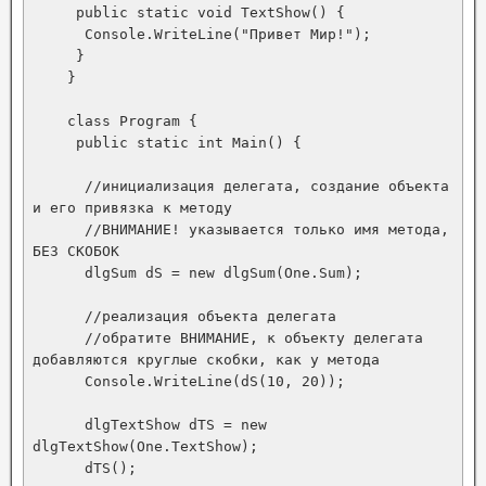
     public static void TextShow() {

      Console.WriteLine("Привет Мир!");

     }

    }

    class Program {

     public static int Main() {

      //инициализация делегата, создание объекта 
и его привязка к методу

      //ВНИМАНИЕ! указывается только имя метода, 
БЕЗ СКОБОК

      dlgSum dS = new dlgSum(One.Sum);

      //реализация объекта делегата

      //обратите ВНИМАНИЕ, к объекту делегата 
добавляются круглые скобки, как у метода

      Console.WriteLine(dS(10, 20));

      dlgTextShow dTS = new 
dlgTextShow(One.TextShow);

      dTS();
