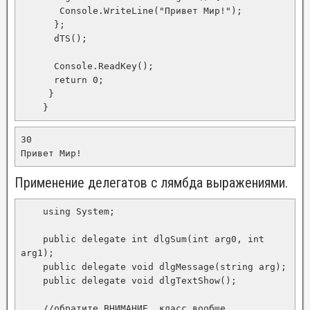
       Console.WriteLine("Привет Мир!");

      };

      dTS();

      Console.ReadKey();

      return 0;

     }

    }
30

Привет Мир!
Применение делегатов с лямбда выражениями.
    using System;

    public delegate int dlgSum(int arg0, int 
arg1);

    public delegate void dlgMessage(string arg);

    public delegate void dlgTextShow();

    //обратите ВНИМАНИЕ, класс вообще 