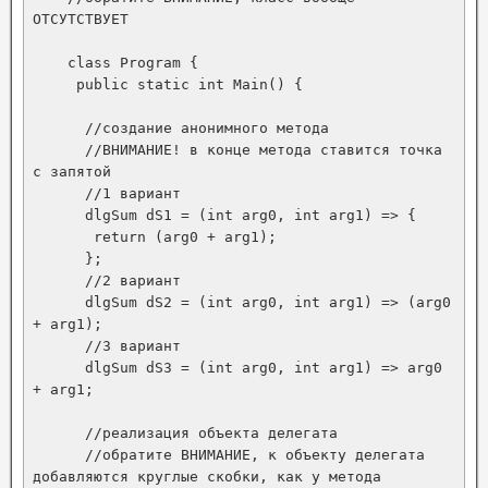
ОТСУТСТВУЕТ

    class Program {

     public static int Main() {

      //создание анонимного метода

      //ВНИМАНИЕ! в конце метода ставится точка 
с запятой

      //1 вариант

      dlgSum dS1 = (int arg0, int arg1) => {

       return (arg0 + arg1);

      };

      //2 вариант

      dlgSum dS2 = (int arg0, int arg1) => (arg0 
+ arg1);

      //3 вариант

      dlgSum dS3 = (int arg0, int arg1) => arg0 
+ arg1;

      //реализация объекта делегата

      //обратите ВНИМАНИЕ, к объекту делегата 
добавляются круглые скобки, как у метода
