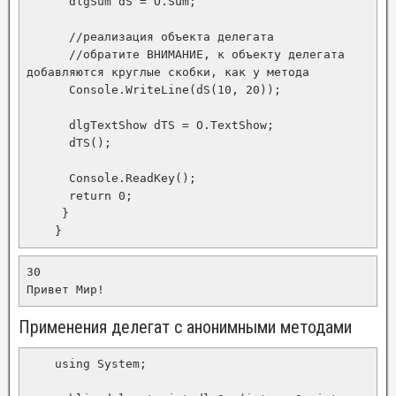
      dlgSum dS = O.Sum;

      //реализация объекта делегата

      //обратите ВНИМАНИЕ, к объекту делегата 
добавляются круглые скобки, как у метода

      Console.WriteLine(dS(10, 20));

      dlgTextShow dTS = O.TextShow;

      dTS();

      Console.ReadKey();

      return 0;

     }

    }
30

Привет Мир! 
Применения делегат с анонимными методами
    using System;
