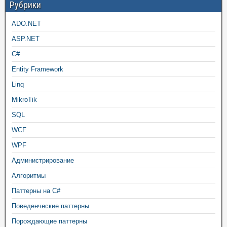
Рубрики
ADO.NET
ASP.NET
C#
Entity Framework
Linq
MikroTik
SQL
WCF
WPF
Администрирование
Алгоритмы
Паттерны на C#
Поведенческие паттерны
Порождающие паттерны