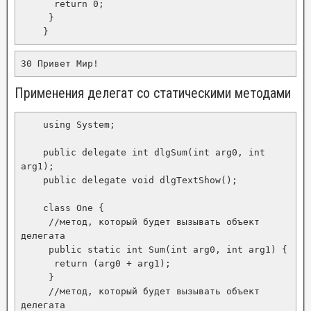
      return 0;

     }

    }
30 Привет Мир! 
Применения делегат со статическими методами
    using System;

    public delegate int dlgSum(int arg0, int 
arg1);

    public delegate void dlgTextShow();

    class One {

     //метод, который будет вызывать объект 
делегата

     public static int Sum(int arg0, int arg1) {

      return (arg0 + arg1);

     }

     //метод, который будет вызывать объект 
делегата
