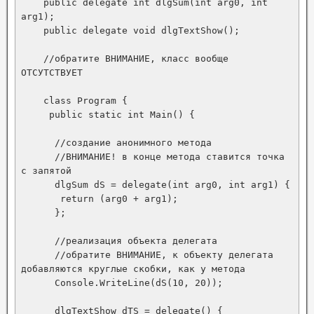
    public delegate int dlgSum(int arg0, int 
arg1);

    public delegate void dlgTextShow();

    //обратите ВНИМАНИЕ, класс вообще 
ОТСУТСТВУЕТ

    class Program {

     public static int Main() {

      //создание анонимного метода

      //ВНИМАНИЕ! в конце метода ставится точка 
с запятой

      dlgSum dS = delegate(int arg0, int arg1) {

       return (arg0 + arg1);

      };

      //реализация объекта делегата

      //обратите ВНИМАНИЕ, к объекту делегата 
добавляются круглые скобки, как у метода

      Console.WriteLine(dS(10, 20));

      dlgTextShow dTS = delegate() {
