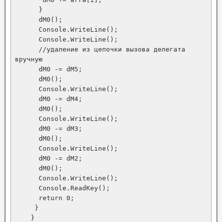
      }

      dM0();

      Console.WriteLine();

      Console.WriteLine();

      //удаление из цепочки вызова делегата 
вручную

      dM0 -= dM5;

      dM0();

      Console.WriteLine();

      dM0 -= dM4;

      dM0();

      Console.WriteLine();

      dM0 -= dM3;

      dM0();

      Console.WriteLine();

      dM0 -= dM2;

      dM0();

      Console.WriteLine();

      Console.ReadKey();

      return 0;

     }

    }