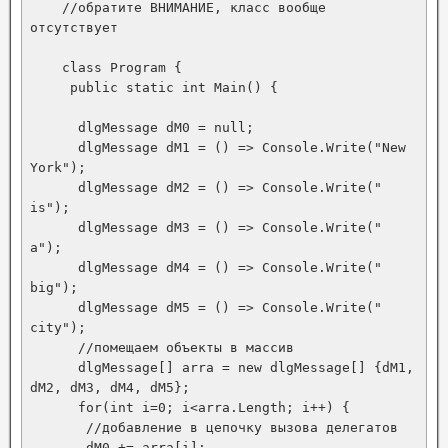
    //обратите ВНИМАНИЕ, класс вообще 
отсутствует

    class Program {

     public static int Main() {

      dlgMessage dM0 = null;

      dlgMessage dM1 = () => Console.Write("New 
York");

      dlgMessage dM2 = () => Console.Write(" 
is");

      dlgMessage dM3 = () => Console.Write(" 
a");

      dlgMessage dM4 = () => Console.Write(" 
big");

      dlgMessage dM5 = () => Console.Write(" 
city");

      //помещаем объекты в массив

      dlgMessage[] arra = new dlgMessage[] {dM1, 
dM2, dM3, dM4, dM5};

      for(int i=0; i<arra.Length; i++) {

       //добавление в цепочку вызова делегатов

       dM0 += arra[i];
