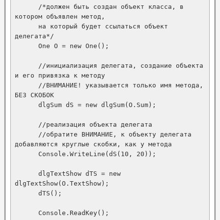
      /*должен быть создан объект класса, в 
котором объявлен метод,

      на который будет ссылаться объект 
делегата*/

      One O = new One();

      //инициализация делегата, создание объекта 
и его привязка к методу

      //ВНИМАНИЕ! указывается только имя метода, 
БЕЗ СКОБОК

      dlgSum dS = new dlgSum(O.Sum);

      //реализация объекта делегата

      //обратите ВНИМАНИЕ, к объекту делегата 
добавляются круглые скобки, как у метода

      Console.WriteLine(dS(10, 20));

      dlgTextShow dTS = new 
dlgTextShow(O.TextShow);

      dTS();

      Console.ReadKey();
