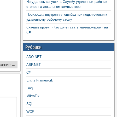
Не удалось запустить Службу удаленных рабочих
столов на локальном компьютере.
Произошла внутренняя ошибка при подключении к
удаленному рабочему столу
Скачать проект «Кто хочет стать миллионером» на
C#
Рубрики
ADO.NET
жение →
ASP.NET
C#
Entity Framework
Linq
MikroTik
SQL
WCF