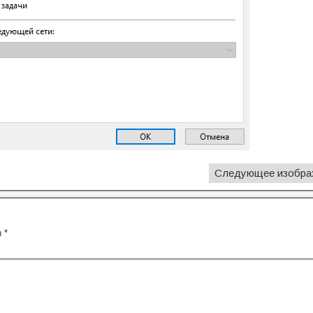
Следующее изобра
ы
*