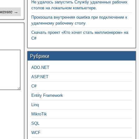
Не удалось запустить Службу удаленных рабочих
столов на локальном компьютере.
жение →
Произошла внутренняя ошибка при подключении к
удаленному рабочему столу
Скачать проект «Кто хочет стать миллионером» на
C#
Рубрики
ADO.NET
ASP.NET
C#
Entity Framework
Linq
MikroTik
SQL
WCF