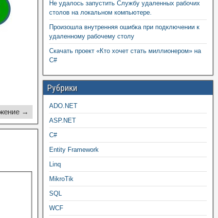
Не удалось запустить Службу удаленных рабочих
столов на локальном компьютере.
Произошла внутренняя ошибка при подключении к
удаленному рабочему столу
Скачать проект «Кто хочет стать миллионером» на
C#
Рубрики
ADO.NET
жение →
ASP.NET
C#
Entity Framework
Linq
MikroTik
SQL
WCF