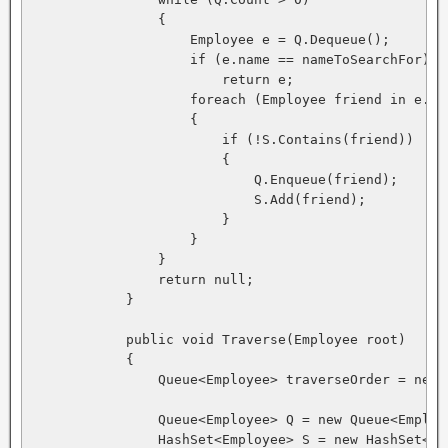
                {

                    Employee e = Q.Dequeue();

                    if (e.name == nameToSearchFor)

                        return e;

                    foreach (Employee friend in e.Emp
                    {

                        if (!S.Contains(friend))

                        {

                            Q.Enqueue(friend);

                            S.Add(friend);

                        }

                    }

                }

                return null;

            }

            public void Traverse(Employee root)

            {

                Queue<Employee> traverseOrder = new 
                Queue<Employee> Q = new Queue<Employe
                HashSet<Employee> S = new HashSet<Emp