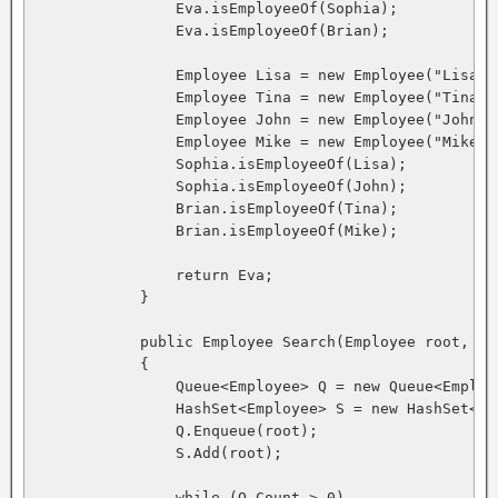
                Eva.isEmployeeOf(Sophia);

                Eva.isEmployeeOf(Brian);

                Employee Lisa = new Employee("Lisa");
                Employee Tina = new Employee("Tina");
                Employee John = new Employee("John");
                Employee Mike = new Employee("Mike");
                Sophia.isEmployeeOf(Lisa);

                Sophia.isEmployeeOf(John);

                Brian.isEmployeeOf(Tina);

                Brian.isEmployeeOf(Mike);

                return Eva;

            }

            public Employee Search(Employee root, st
            {

                Queue<Employee> Q = new Queue<Employe
                HashSet<Employee> S = new HashSet<Emp
                Q.Enqueue(root);

                S.Add(root);

                while (Q.Count > 0)
