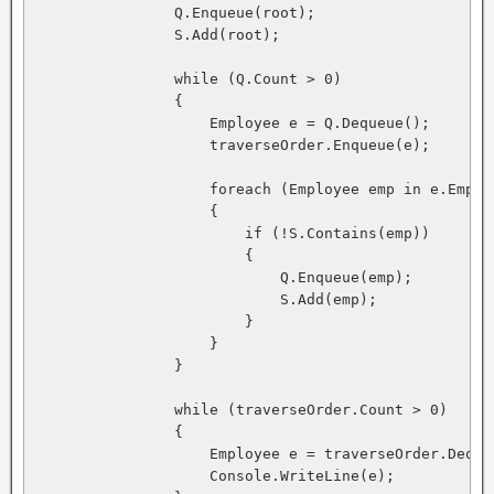
                Q.Enqueue(root);

                S.Add(root);

                while (Q.Count > 0)

                {

                    Employee e = Q.Dequeue();

                    traverseOrder.Enqueue(e);

                    foreach (Employee emp in e.Employ
                    {

                        if (!S.Contains(emp))

                        {

                            Q.Enqueue(emp);

                            S.Add(emp);

                        }

                    }

                }

                while (traverseOrder.Count > 0)

                {

                    Employee e = traverseOrder.Dequeu
                    Console.WriteLine(e);
