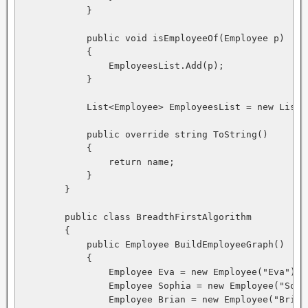
            }

            public void isEmployeeOf(Employee p)

            {

                EmployeesList.Add(p);

            }

            List<Employee> EmployeesList = new List<E
            public override string ToString()

            {

                return name;

            }

        }

        public class BreadthFirstAlgorithm

        {

            public Employee BuildEmployeeGraph()

            {

                Employee Eva = new Employee("Eva");

                Employee Sophia = new Employee("Sophi
                Employee Brian = new Employee("Brian"