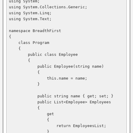
using System;

using System.Collections.Generic;

using System.Linq;

using System.Text;

namespace BreadthFirst

{

    class Program

    {

        public class Employee

        {

            public Employee(string name)

            {

                this.name = name;

            }

            public string name { get; set; }

            public List<Employee> Employees

            {

                get

                {

                    return EmployeesList;

                }
