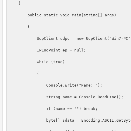
    {

        public static void Main(string[] args)

        {

            UdpClient udpc = new UdpClient("Win7-PC",
            IPEndPoint ep = null;

            while (true)

            {

                Console.Write("Name: ");

                string name = Console.ReadLine();

                if (name == "") break;

                byte[] sdata = Encoding.ASCII.GetByte