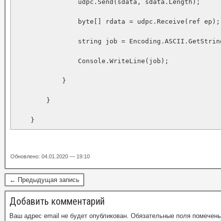
                udpc.Send(sdata, sdata.Length);

                byte[] rdata = udpc.Receive(ref ep);

                string job = Encoding.ASCII.GetString
                Console.WriteLine(job);

            }

        }

    }
Обновлено: 04.01.2020 — 19:10
← Предыдущая запись
Добавить комментарий
Ваш адрес email не будет опубликован.
Обязательные поля помечен