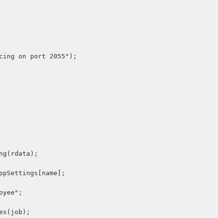
cing on port 2055");

g(rdata);

pSettings[name];

yee";

s(job);
