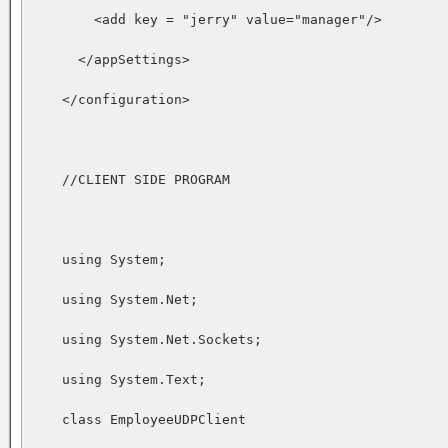
        <add key = "jerry" value="manager"/>

      </appSettings>

    </configuration>

    //CLIENT SIDE PROGRAM

    using System;

    using System.Net;

    using System.Net.Sockets;

    using System.Text;

    class EmployeeUDPClient
