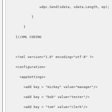
                udpc.Send(sdata, sdata.Length, ep);

            }

        }

    }//XML CODING

    <?xml version="1.0" encoding="utf-8" ?>

    <configuration>

      <appSettings>

        <add key = "mickey" value="manager"/>

        <add key = "bob" value="tester"/>

        <add key = "tom" value="clerk"/>
