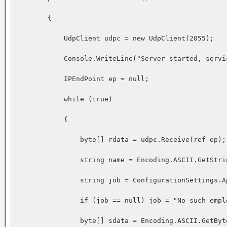
        {

            UdpClient udpc = new UdpClient(2055);

            Console.WriteLine("Server started, servi
            IPEndPoint ep = null;

            while (true)

            {

                byte[] rdata = udpc.Receive(ref ep);

                string name = Encoding.ASCII.GetStrin
                string job = ConfigurationSettings.Ap
                if (job == null) job = "No such emplo
                byte[] sdata = Encoding.ASCII.GetByte