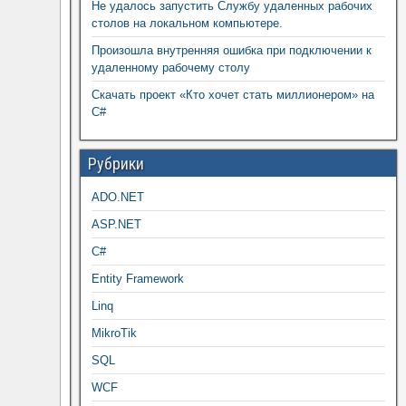
Не удалось запустить Службу удаленных рабочих
столов на локальном компьютере.
Произошла внутренняя ошибка при подключении к
удаленному рабочему столу
Скачать проект «Кто хочет стать миллионером» на
C#
Рубрики
ADO.NET
ASP.NET
C#
Entity Framework
Linq
MikroTik
SQL
WCF