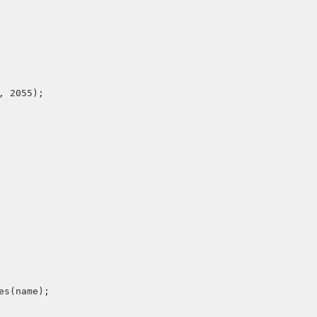
 2055);

s(name);
