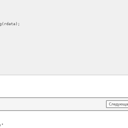
(rdata);

Следующа
ы
*