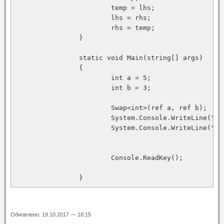
			temp = lhs;

			lhs = rhs;

			rhs = temp;

		}

		static void Main(string[] args)

		{

			int a = 5;

			int b = 3;

			Swap<int>(ref a, ref b);

			System.Console.WriteLine("a= "+ a);

			System.Console.WriteLine("b= "+ b);

			Console.ReadKey();

		}
Обновлено: 19.10.2017 — 18:15