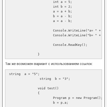
			int a = 5;

			int b = 2;

			a = a + b;

			b = a - b;

			a = a - b;

			Console.WriteLine("a= " + a);

			Console.WriteLine("b= " + b);

			Console.ReadKey();

		}
Так же возможен вариант с использованием ссылок:
 string  a = "5";

		 string  b = "3";

		void test()

		{

			Program p = new Program();

			b = p.a;
