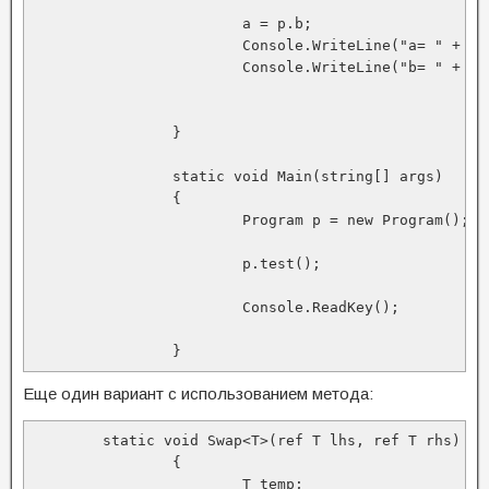
			a = p.b;

			Console.WriteLine("a= " + a);

			Console.WriteLine("b= " + b);

		}

		static void Main(string[] args)

		{

			Program p = new Program();

			p.test();

			Console.ReadKey();

		}
Еще один вариант с использованием метода:
	static void Swap<T>(ref T lhs, ref T rhs)

		{

			T temp;
